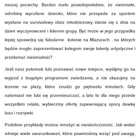
naszej pociechy. Bardzo mało prawdopodobne, że nieśmiałe,
odrobinę wycofane dziecko, które nie przepada za sportem
wysłane na survivalowy obóz młodzieżowy, stanie się z dnia na
dzień wyczynowcem i liderem grupy. Być może w jego przypadku
lepiej sprawdzą się fabularne kolonie na Mazurach , na których
będzie mogło zaprezentować kolegom swoje talenty artystyczne i
przełamać nieśmiałość?
Jeśli nasz potomek lubi poznawać nowe miejsce, wyślijmy go na
wyjazd z bogatym programem zwiedzania, a nie skazujmy na
leżenie na plaży, które znudzi go piętnastu minutach. Gdy
natomiast nie lubi się przemieszczać, a lato to dla niego przede
wszystkim relaks, wybierzmy ofertę zapewniającą sporą dawkę
luzu i rozrywki.
Podobne przykłady można mnożyć w nieskończoność. Jak widać
istnieje wiele uwarunkowań, które powinniśmy wziąć pod uwagę,