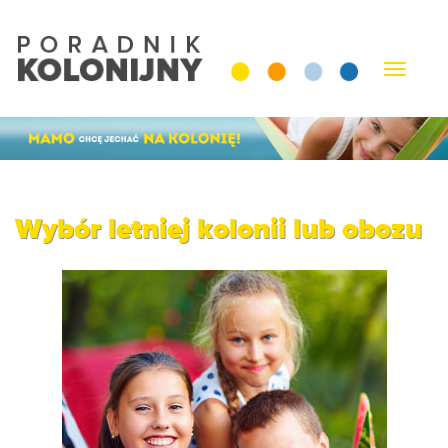
Rozwiń
nawigac
Wybór letniej kolonii lub obozu