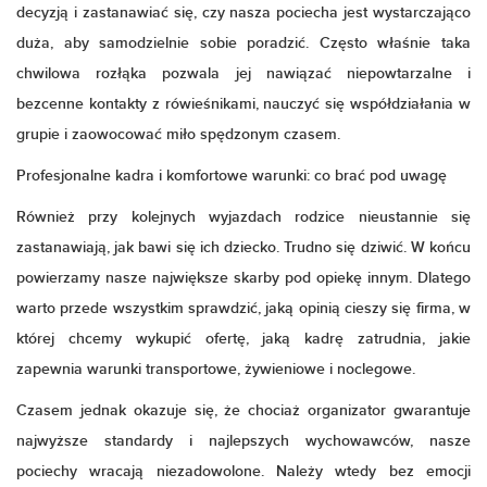
decyzją i zastanawiać się, czy nasza pociecha jest wystarczająco
duża, aby samodzielnie sobie poradzić. Często właśnie taka
chwilowa rozłąka pozwala jej nawiązać niepowtarzalne i
bezcenne kontakty z rówieśnikami, nauczyć się współdziałania w
grupie i zaowocować miło spędzonym czasem.
Profesjonalne kadra i komfortowe warunki: co brać pod uwagę
Również przy kolejnych wyjazdach rodzice nieustannie się
zastanawiają, jak bawi się ich dziecko. Trudno się dziwić. W końcu
powierzamy nasze największe skarby pod opiekę innym. Dlatego
warto przede wszystkim sprawdzić, jaką opinią cieszy się firma, w
której chcemy wykupić ofertę, jaką kadrę zatrudnia, jakie
zapewnia warunki transportowe, żywieniowe i noclegowe.
Czasem jednak okazuje się, że chociaż organizator gwarantuje
najwyższe standardy i najlepszych wychowawców, nasze
pociechy wracają niezadowolone. Należy wtedy bez emocji